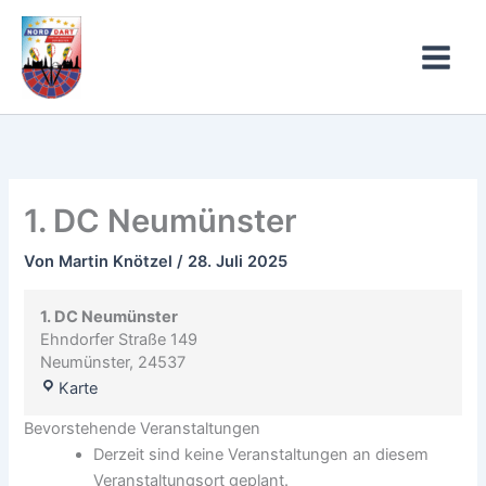
1.
Zum
DC
Inhalt
Neumünster
springen
1. DC Neumünster
Von
Martin Knötzel
/
28. Juli 2025
1. DC Neumünster
Ehndorfer Straße 149
Neumünster
,
24537
Karte
Bevorstehende Veranstaltungen
Derzeit sind keine Veranstaltungen an diesem
Veranstaltungsort geplant.