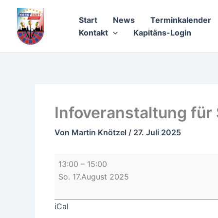
Zum
Infoveranstaltung
Inhalt
für
Start
News
Terminkalender
springen
Saison
Kontakt
Kapitäns-Login
2025-
2
/
Neuwahl
STRUMA
Infoveranstaltung fü
Von
Martin Knötzel
/
27. Juli 2025
13:00
–
15:00
So. 17.August 2025
iCal